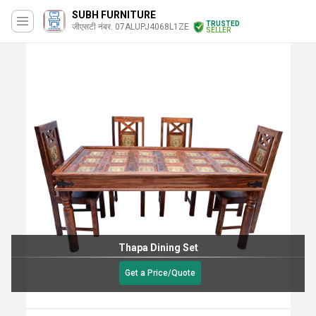
SUBH FURNITURE
TRUSTED
जीएसटी नंबर. 07ALUPJ4068L1ZE
SELLER
Thapa Dining Set
Get a Price/Quote