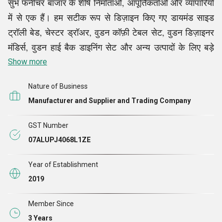
सुभ फर्नीचर बाजार के शीर्ष निर्माताओं, आपूर्तिकर्ताओं और व्यापारियों
में से एक हैं। हम सटीक रूप से डिज़ाइन किए गए डायमंड साइड
ट्रॉली बेड, चेस्टर ड्रॉअर, वुडन कॉफ़ी टेबल सेट, वुडन डिज़ाइनर
मंडिर्स, वुडन हाई बैक डाइनिंग सेट और अन्य उत्पादों के लिए बड़े
ग्राहकों की मांगों को सफलतापूर्वक पूरा करने में लिप्त हैं।
Show more
Nature of Business
अधिकतम ग्राहक संतुष्टि प्रदान करने के लिए हमारा अटूट समर्पण
Manufacturer and Supplier and Trading Company
हमें अपने पैरों की उंगलियों पर खड़ा कर रहा है, और इस प्रकार, हम
उद्योग में मानक स्थापित कर रहे हैं। हम सस्ती कीमतों के बदले
GST Number
विशिष्ट रूप से डिज़ाइन की गई उत्पाद श्रृंखला पेश करते हैं। आधे
07ALUPJ4068L1ZE
दशक से अधिक समय से, हम अपने ग्राहकों की मांगों को
सफलतापूर्वक पूरा कर रहे हैं और उनकी अपेक्षाओं को पार कर रहे
Year of Establishment
हैं। आज तक, हमारे पास 100% ग्राहकों की संतुष्टि का सकारात्मक
2019
ट्रैक रिकॉर्ड है। हम निश्चित रूप से सही व्यावसायिक दृष्टिकोण और
Member Since
शीर्ष पर पहुंचने के लिए उच्च उत्साह के साथ भविष्य में सफलता के
3 Years