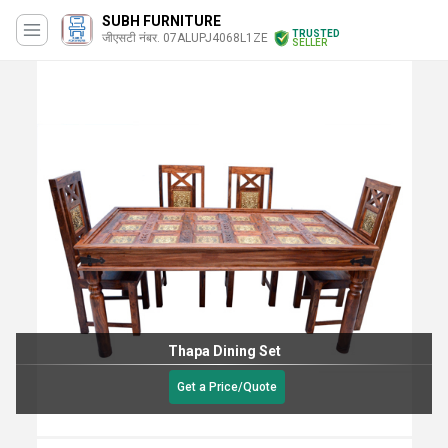
SUBH FURNITURE
TRUSTED
जीएसटी नंबर. 07ALUPJ4068L1ZE
SELLER
Thapa Dining Set
Get a Price/Quote