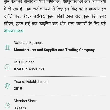
सुभ फर्नीचर बाजार के शीर्ष निर्माताओं, आपूर्तिकर्ताओं और व्यापारियों
में से एक हैं। हम सटीक रूप से डिज़ाइन किए गए डायमंड साइड
ट्रॉली बेड, चेस्टर ड्रॉअर, वुडन कॉफ़ी टेबल सेट, वुडन डिज़ाइनर
मंडिर्स, वुडन हाई बैक डाइनिंग सेट और अन्य उत्पादों के लिए बड़े
ग्राहकों की मांगों को सफलतापूर्वक पूरा करने में लिप्त हैं।
Show more
Nature of Business
अधिकतम ग्राहक संतुष्टि प्रदान करने के लिए हमारा अटूट समर्पण
Manufacturer and Supplier and Trading Company
हमें अपने पैरों की उंगलियों पर खड़ा कर रहा है, और इस प्रकार, हम
उद्योग में मानक स्थापित कर रहे हैं। हम सस्ती कीमतों के बदले
GST Number
विशिष्ट रूप से डिज़ाइन की गई उत्पाद श्रृंखला पेश करते हैं। आधे
07ALUPJ4068L1ZE
दशक से अधिक समय से, हम अपने ग्राहकों की मांगों को
सफलतापूर्वक पूरा कर रहे हैं और उनकी अपेक्षाओं को पार कर रहे
Year of Establishment
हैं। आज तक, हमारे पास 100% ग्राहकों की संतुष्टि का सकारात्मक
2019
ट्रैक रिकॉर्ड है। हम निश्चित रूप से सही व्यावसायिक दृष्टिकोण और
Member Since
शीर्ष पर पहुंचने के लिए उच्च उत्साह के साथ भविष्य में सफलता के
3 Years